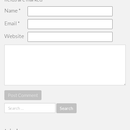
Name
*
Email
*
Website
Search
for: